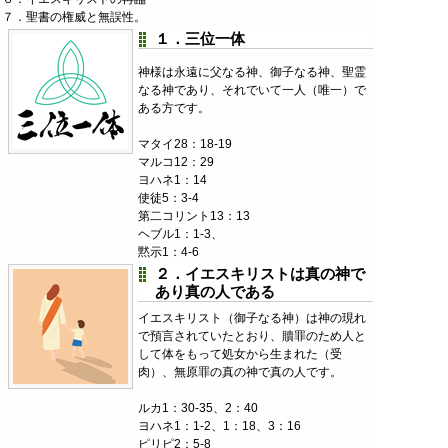
７．聖書の権威と無誤性。
１．三位一体
神様は永遠に父なる神、御子なる神、聖霊
なる神であり、それでいて一人（唯一）で
ある方です。
マタイ28：18-19
マルコ12：29
ヨハネ1：14
使徒5：3-4
第二コリント13：13
ヘブル1：1-3、
黙示1：4-6
２．イエスキリストは真の神で
あり真の人である
イエスキリスト（御子なる神）は神の現れ
で預言されていたとおり、贖罪のため人と
して体をもって処女から生まれた（受
肉）、無原罪の真の神で真の人です。
ルカ1：30-35、2：40
ヨハネ1：1-2、1：18、3：16
ピリピ2：5-8