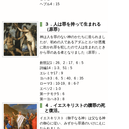
ヘブル4：15
３．人は罪を持って生まれる
（原罪）
神は人を罪のない神のかたちに造られまし
たが、初めの人であるアダムとエバが悪魔
に欺かれ罪を犯したので人は生まれたとき
から罪のある者となりました（原罪）。
創世記1：26、2：17、6：5
詩編14：1-3、51：5
エレミヤ17：9
ヨハネ3：6、5：40、6：35
ローマ3：10-19、8：6-7
エペソ2：1-3
第一テモテ5：6
第一ヨハネ3：8
４．イエスキリストの贖罪の死
と復活。
イエスキリスト（御子なる神）は父なる神
の御心に従い、みずから罪過のいけにえに
なられました。