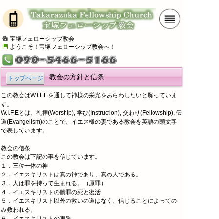
宝塚フェローシップ教会
ようこそ！宝塚フェローシップ教会へ！
教会の方針と信条
トップページ
この教会はW.I.F.Eを通して神様の栄光をあらわしたいと願っていま
す。
W.I.F.Eとは、礼拝(Worship), 学び(Instruction), 交わり(Fellowship), 伝
道(Evangelism)のことで、イエス様の妻である教会を英語の頭文字
で表しています。
教会の信条
この教会は下記の事を信じています。
１．三位一体の神
２．イエスキリストは真の神であり、真の人である。
３．人は罪を持って生まれる。（原罪）
４．イエスキリストの贖罪の死と復活
５．イエスキリスト以外の救いの道はなく、信じることによっての
み救われる。
６．イエスキリストの再臨