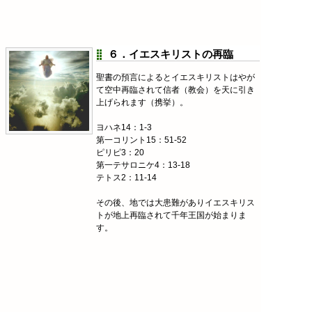
６．イエスキリストの再臨
聖書の預言によるとイエスキリストはやが
て空中再臨されて信者（教会）を天に引き
上げられます（携挙）。
ヨハネ14：1-3
第一コリント15：51-52
ピリピ3：20
第一テサロニケ4：13-18
テトス2：11-14
その後、地では大患難がありイエスキリス
トが地上再臨されて千年王国が始まりま
す。
申命記30：1-10
イザヤ11：9
エゼキエル37：21-28
マタイ24：15-25：46
使徒15：16-17