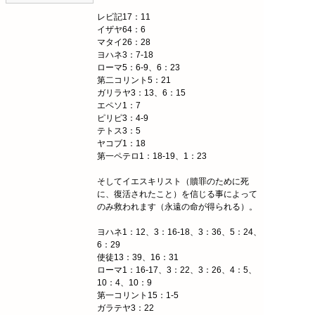
レビ記17：11
イザヤ64：6
マタイ26：28
ヨハネ3：7-18
ローマ5：6-9、6：23
第二コリント5：21
ガリラヤ3：13、6：15
エペソ1：7
ピリピ3：4-9
テトス3：5
ヤコブ1：18
第一ペテロ1：18-19、1：23
そしてイエスキリスト（贖罪のために死
に、復活されたこと）を信じる事によって
のみ救われます（永遠の命が得られる）。
ヨハネ1：12、3：16-18、3：36、5：24、
6：29
使徒13：39、16：31
ローマ1：16-17、3：22、3：26、4：5、
10：4、10：9
第一コリント15：1-5
ガラテヤ3：22